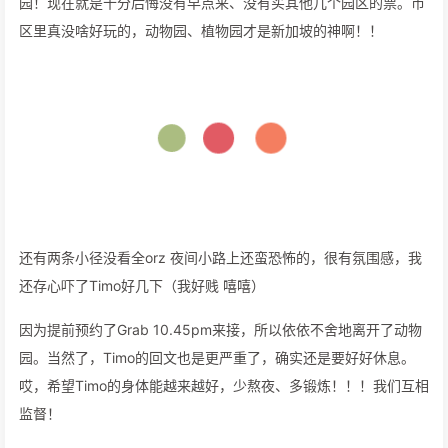
园！现在就是十分后悔没有早点来、没有买其他几个园区的票。市
区里真没啥好玩的，动物园、植物园才是新加坡的神啊！！
还有两条小径没看全orz 夜间小路上还蛮恐怖的，很有氛围感，我
还存心吓了Timo好几下（我好贱 嘻嘻）
因为提前预约了Grab 10.45pm来接，所以依依不舍地离开了动物
园。当然了，Timo的回文也是更严重了，确实还是要好好休息。
哎，希望Timo的身体能越来越好，少熬夜、多锻炼！！！我们互相
监督！