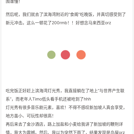
围谁懂！
然后呢，我们就去了滨海湾附近的“食阁”吃晚饭，并真切感受到了
新元冲击。这么一顿花了200rmb！！好想念马来西亚orz
吃完饭正好赶上滨海湾灯光秀，我直接躺在了地上“与世界产生联
系”，而老年人Timo低头看手机还被呛到了hhh
灯光秀有很多音乐剧元素，喜欢！不得不感叹新加坡人真会享受，
地方虽小、可玩性却很高！
再后来去了金沙酒店，路上加盐和小麦给我讲了新加坡的鞭刑详
情，我大为震撼。然后、我以为突然下雨了，结果发现是鸟屎orz