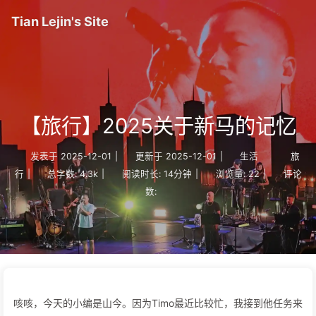
Tian Lejin's Site
【旅行】2025关于新马的记忆
发表于
2025-12-01
|
更新于
2025-12-01
|
生活
旅
行
|
总字数:
4.3k
|
阅读时长:
14分钟
|
浏览量:
22
|
评论
数:
咳咳，今天的小编是山今。因为Timo最近比较忙，我接到他任务来