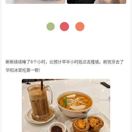
断断续续睡了6个小时，比预计早半小时抵达吉隆坡。刷完牙去了
华阳冰室吃第一顿！