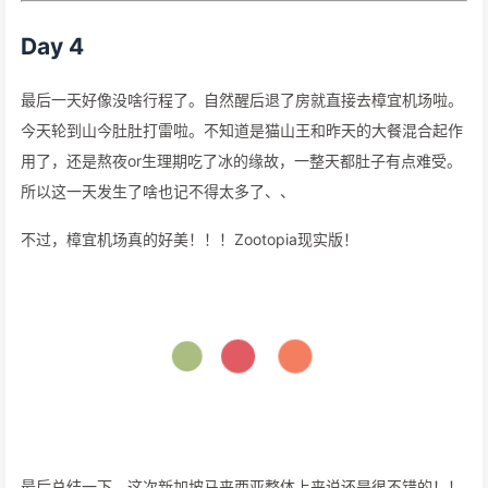
Day 4
最后一天好像没啥行程了。自然醒后退了房就直接去樟宜机场啦。
今天轮到山今肚肚打雷啦。不知道是猫山王和昨天的大餐混合起作
用了，还是熬夜or生理期吃了冰的缘故，一整天都肚子有点难受。
所以这一天发生了啥也记不得太多了、、
不过，樟宜机场真的好美！！！Zootopia现实版！
最后总结一下，这次新加坡马来西亚整体上来说还是很不错的！！