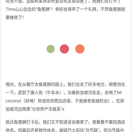
吃完午饭，加盐和麦哥去听复旦校友会讲座了，而我们去打卡了
Timo心心念念的“鱼尾狮”！幸好去得早了一个礼拜，不然鱼尾狮就
要维修了！
哦对，在从餐厅去鱼尾狮的路上，我们也去了好多地方，顺便消化
一下。逛到了唐人街（牛车水），沿着新加坡河走走，去喝了Mr
coconut（好喝！但误坐到旁边店家、于是被老板娘赶出），在新
加坡河边雨里“与世界产生联系”x
抵达鱼尾狮打卡后，我们又不知道该去哪里了，想着要不要回酒店
休息。但最后还是稍作休息，继续巴士前往“乌节路”。但乌节路也