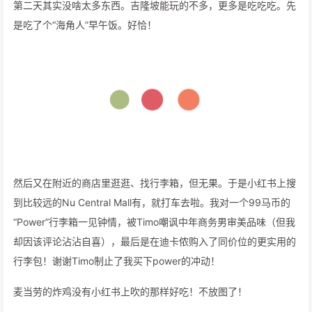
第二天其实没啥太多东西。吉隆坡能玩的不多，更多是吃吃吃。先
是吃了个“海角人”早午饭。好恰！
然后又在附近的商店里逛逛、找行李箱，但无果。于是小红书上搜
到比较远的Nu Central Mall有，就打车去啦。我对一个99马币的
“Power”行李箱一见钟情，被Timo嘲讽中年商务男审美品味（但我
却因该评论沾沾自喜），最后是在迪卡侬购入了同价位的更实用的
行李包！谢谢Timo制止了我买下power的冲动！
麦当劳的炸鸡没有小红书上吹的那样好吃！不放图了！