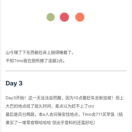
山今理了下东西躺在床上困得睡着了。
不知Timo竟在厕所蹲了凌晨2点。
Day 3
Day3开始！这一天没法自然醒，因为10点要赶车去新加坡！但上
大巴的地点找了挺久时间，差点以为赶不上了orz
最后是兵分两路，本e人去问保安找地点，Timo去711买早饭（结
果买了一堆零食啊哈哈哈 但出乎意料的还蛮好吃）