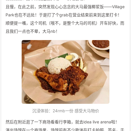
且慢，在此之前，突然发现心心念念的大马最强椰浆饭——Village
Park也在不远处！于是打了个grab在营业结束前来到这里打卡！
顺便提一嘴，这个司机（哦不，是整个大马的司机）开车好快，而
且我们一点也不晕，大马nb！
沉浸体验：24rmb一份 感受大马物价
然后在附近逛了一下商场看看行李箱，就去idea live arena啦！
演出场馆在一个商场里，场馆前有不少歌迷在打卡拍照、签名。于