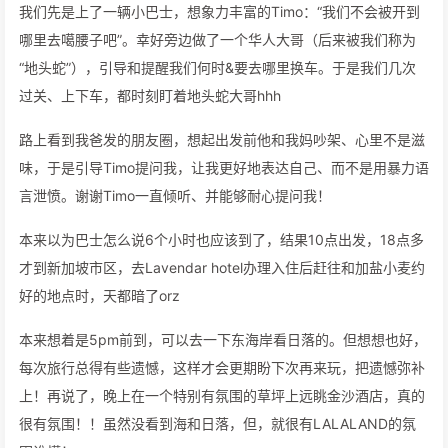
我们先是上了一辆小巴士，想象力丰富的Timo：“我们不会被开到
哪里去噶腰子吧”。幸好旁边做了一个华人大哥（后来被我们称为
“地头蛇”），引导和提醒我们何时&要去哪里换车。于是我们几次
过关、上下车，都时刻盯着地头蛇大哥hhh
路上看到我爸发的朋友圈，想起出发前他和我妈吵架、心里不是滋
味，于是引导Timo提问我，让我更好地表达自己、而不是用暴力语
言泄愤。谢谢Timo一直倾听、并能够耐心提问我！
本来以为巴士怎么说6个小时也应该到了，结果10点出发，18点多
才到新加坡市区，去Lavendar hotel办理入住后赶往和加盐小麦约
好的地点时，天都暗了orz
本来想着是5pm前到，可以去一下东海岸看日落的。但想想也好，
每次旅行总得有些遗憾，这样才会更期盼下次再来玩，把遗憾弥补
上！再说了，晚上在一个特别有氛围的草坪上远眺金沙酒店，真的
很有氛围！！虽然没看到海和日落，但，就很有LALALAND的氛