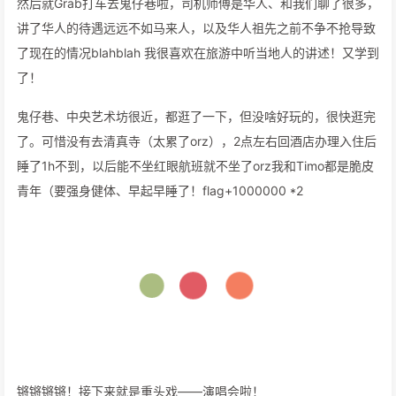
然后就Grab打车去鬼仔巷啦，司机师傅是华人、和我们聊了很多，
讲了华人的待遇远远不如马来人，以及华人祖先之前不争不抢导致
了现在的情况blahblah 我很喜欢在旅游中听当地人的讲述！又学到
了！
鬼仔巷、中央艺术坊很近，都逛了一下，但没啥好玩的，很快逛完
了。可惜没有去清真寺（太累了orz），2点左右回酒店办理入住后
睡了1h不到，以后能不坐红眼航班就不坐了orz我和Timo都是脆皮
青年（要强身健体、早起早睡了！flag+1000000 *2
锵锵锵锵！接下来就是重头戏——演唱会啦！