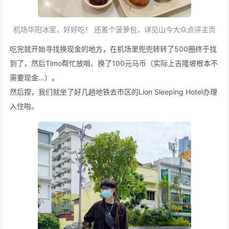
机场华阳冰室，好好吃！ 还差个菠萝包，详见山今大众点评主页
吃完就开始寻找换现金的地方，在机场里兜兜转转了500圈终于找
到了，然后Timo帮忙放哨、换了100元马币（实际上吉隆坡根本不
需要现金…）。
然后捏，我们就坐了好几趟地铁去市区的Lion Sleeping Hotel办理
入住啦。