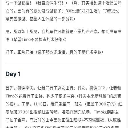
写一下游记捏！（我自愿做牛马！）（啊、其实接到这个活还蛮开
心的，因为真的很久没写游记了；B哥说要“好好生活”，写游记也
是完善旅游、甚至人生体验的一部分呢）
嗯，所以如上所见，我的写作风格就是非常的碎碎念，想到啥写啥
咯（希望Timo不要检查的太仔细x）
好了，正片开始（说了那么多废话，真的不是在凑字数）
Day 1
首先，感谢李志，让我们有了这次出行；其次，感谢CFP，让我和
Timo的花费有了出路、也少了很多冲突（其实本来是想蹭T的房费
的捏）。于是，11.13日，我们乘坐同一班次（但差了300元的）红
眼航班D7331出发前往吉隆坡。凌晨在浦东机场，Timo找到群友
们拍了合照，而此时的山今因为正值生理期+不习惯熬夜，i人属性
大爆发x 一个人在日料店先后点了28元的鸡蛋羹和98元的乌冬面