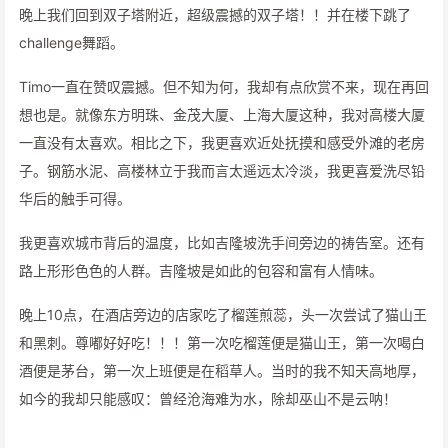
晚上我们回到双子塔附近，超级震撼的双子塔！！并在楼下跳了
challenge舞蹈。
Timo一直在赞叹震撼。但不知为何，我却有点欣赏不来，现在再回
想也是。就像东方明珠、金茂大厦、上海大厦这种，我对高楼大厦
一直没有太喜欢。相比之下，我更喜欢近处抚摸和感受外滩的老房
子。钢筋水泥、高楼林立于我而言太遥远太冷淡，我更喜爱洗尽铅
华后的触手可得。
我更喜欢城市背后的温度，比如吉隆坡洗手间旁边的祷告室。还有
路上形形色色的人群。吉隆坡是如此的包容和富有人情味。
晚上10点，在酒店旁边的店家吃了榴莲煎蕊，头一次尝试了猫山王
和黑刺。尊嘟好好吃！！！第一次吃榴莲便是猫山王，第一次喝白
酒便是茅台，第一次上班便是在稻草人。当时的我不知天高地厚，
如今的我却只能感叹：曾经沧海难为水，除却巫山不是云呐！