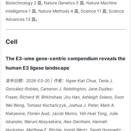
Biotechnology 2 篇, Nature Genetics 5 篇, Nature Machine
Intelligence 1 篇, Nature Methods 4 篇, Science 11 篇, Science
Advances 13 篇。
Cell
The E3-ome gene-centric compendium reveals the
human E3 ligase landscape
发布日期：2026-03-20 | 作者：Ngee Kiat Chua, Tania J.
González-Robles, Cameron J. Reddington, Jane Dudley-
Fraser, Richard W. Birkinshaw, Jiru Han, Ashleigh Solano, Soon
Wei Wong, Tomasz Kochańczyk, Joshua J. Peter, Mark A.
Nakasone, Florian Aust, Jacob Munro, Yeh Huei Tong, Julie
Iskander, Waruni Abeysekera, Alex Garnham, Hannah
Huckstep, Matthew E. Ritchie, Ingrid Wertz, Sarah Hymowitz,