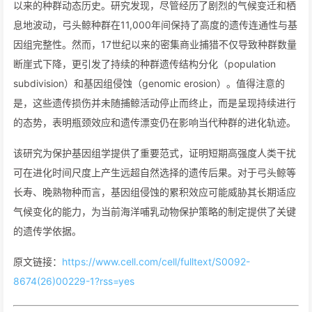
以来的种群动态历史。研究发现，尽管经历了剧烈的气候变迁和栖
息地波动，弓头鲸种群在11,000年间保持了高度的遗传连通性与基
因组完整性。然而，17世纪以来的密集商业捕猎不仅导致种群数量
断崖式下降，更引发了持续的种群遗传结构分化（population
subdivision）和基因组侵蚀（genomic erosion）。值得注意的
是，这些遗传损伤并未随捕鲸活动停止而终止，而是呈现持续进行
的态势，表明瓶颈效应和遗传漂变仍在影响当代种群的进化轨迹。
该研究为保护基因组学提供了重要范式，证明短期高强度人类干扰
可在进化时间尺度上产生远超自然选择的遗传后果。对于弓头鲸等
长寿、晚熟物种而言，基因组侵蚀的累积效应可能威胁其长期适应
气候变化的能力，为当前海洋哺乳动物保护策略的制定提供了关键
的遗传学依据。
原文链接：
https://www.cell.com/cell/fulltext/S0092-
8674(26)00229-1?rss=yes