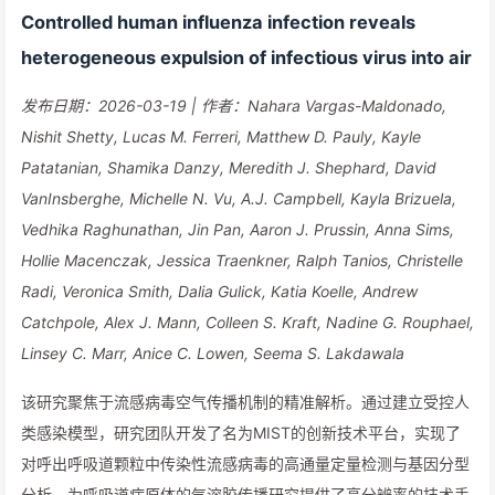
Controlled human influenza infection reveals
heterogeneous expulsion of infectious virus into air
发布日期：2026-03-19 | 作者：Nahara Vargas-Maldonado,
Nishit Shetty, Lucas M. Ferreri, Matthew D. Pauly, Kayle
Patatanian, Shamika Danzy, Meredith J. Shephard, David
VanInsberghe, Michelle N. Vu, A.J. Campbell, Kayla Brizuela,
Vedhika Raghunathan, Jin Pan, Aaron J. Prussin, Anna Sims,
Hollie Macenczak, Jessica Traenkner, Ralph Tanios, Christelle
Radi, Veronica Smith, Dalia Gulick, Katia Koelle, Andrew
Catchpole, Alex J. Mann, Colleen S. Kraft, Nadine G. Rouphael,
Linsey C. Marr, Anice C. Lowen, Seema S. Lakdawala
该研究聚焦于流感病毒空气传播机制的精准解析。通过建立受控人
类感染模型，研究团队开发了名为MIST的创新技术平台，实现了
对呼出呼吸道颗粒中传染性流感病毒的高通量定量检测与基因分型
分析，为呼吸道病原体的气溶胶传播研究提供了高分辨率的技术手