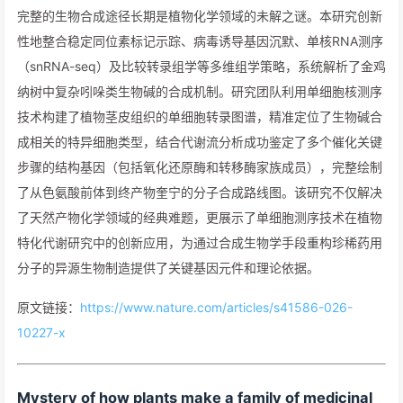
完整的生物合成途径长期是植物化学领域的未解之谜。本研究创新
性地整合稳定同位素标记示踪、病毒诱导基因沉默、单核RNA测序
（snRNA-seq）及比较转录组学等多维组学策略，系统解析了金鸡
纳树中复杂吲哚类生物碱的合成机制。研究团队利用单细胞核测序
技术构建了植物茎皮组织的单细胞转录图谱，精准定位了生物碱合
成相关的特异细胞类型，结合代谢流分析成功鉴定了多个催化关键
步骤的结构基因（包括氧化还原酶和转移酶家族成员），完整绘制
了从色氨酸前体到终产物奎宁的分子合成路线图。该研究不仅解决
了天然产物化学领域的经典难题，更展示了单细胞测序技术在植物
特化代谢研究中的创新应用，为通过合成生物学手段重构珍稀药用
分子的异源生物制造提供了关键基因元件和理论依据。
原文链接：
https://www.nature.com/articles/s41586-026-
10227-x
Mystery of how plants make a family of medicinal