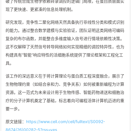
破了传统合成生物学依赖转录调控的逻辑门局限，在蛋白质层面实
现了更快速、更紧凑的信息处理机制。
研究发现，竞争性二聚化网络天然具备执行非线性分类和模式识别
的能力。通过整合数学建模与实验验证，团队证明这类网络可编码
复杂的布尔函数，并能整合多维度输入信号进行情境依赖性决策。
这不仅解释了天然信号转导网络如何实现精细的调控特异性，也为
构建具有”智能”响应特性的活细胞系统提供了理论框架和工程化工
具。
该工作的深远意义在于将计算理论与蛋白质工程深度融合，展示了
生物物理约束（如结合亲和力、竞争关系）如何被重新编程为计算
资源。这一范式为未来设计用于生物传感、智能药物递送和细胞治
疗的分子计算机奠定了基础，标志着向可编程活体计算机迈进的重
要一步。
原文链接：
https://www.cell.com/cell/fulltext/S0092-
8674(26)00282-5?rss=yes