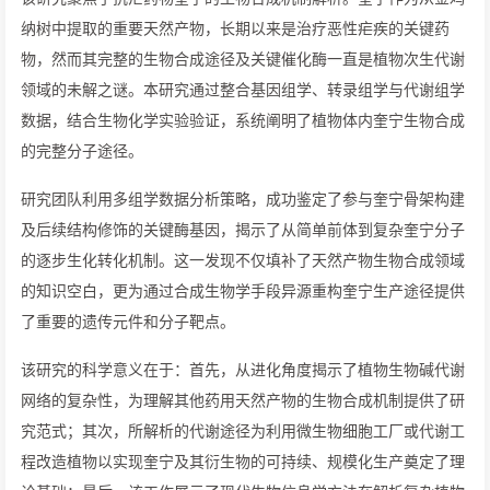
纳树中提取的重要天然产物，长期以来是治疗恶性疟疾的关键药
物，然而其完整的生物合成途径及关键催化酶一直是植物次生代谢
领域的未解之谜。本研究通过整合基因组学、转录组学与代谢组学
数据，结合生物化学实验验证，系统阐明了植物体内奎宁生物合成
的完整分子途径。
研究团队利用多组学数据分析策略，成功鉴定了参与奎宁骨架构建
及后续结构修饰的关键酶基因，揭示了从简单前体到复杂奎宁分子
的逐步生化转化机制。这一发现不仅填补了天然产物生物合成领域
的知识空白，更为通过合成生物学手段异源重构奎宁生产途径提供
了重要的遗传元件和分子靶点。
该研究的科学意义在于：首先，从进化角度揭示了植物生物碱代谢
网络的复杂性，为理解其他药用天然产物的生物合成机制提供了研
究范式；其次，所解析的代谢途径为利用微生物细胞工厂或代谢工
程改造植物以实现奎宁及其衍生物的可持续、规模化生产奠定了理