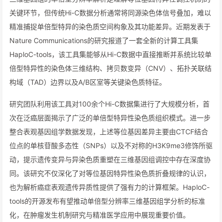
关键环节，但传统Hi-C数据分析通常将同源染色体信号叠加，难以
精准捕捉单倍型特异的染色质空间构象及其功能差异。近期发表于
Nature Communications的研究报道了一套全新的计算工具集
HaploC-tools，该工具集能够从Hi-C数据中直接推断并系统比较单
倍型特异性的染色体三维结构、拷贝数变异（CNV）、拓扑关联结
构域（TAD）边界以及A/B区室等关键染色质特征。
研究团队利用该工具对100余个Hi-C数据集进行了大规模分析，首
次在泛癌层面揭示了广泛的单倍型特异性染色质组织模式。进一步
整合表观基因组学数据发现，上述等位基因差异主要由CTCF结合
位点的单核苷酸多态性（SNPs）以及不对称的H3K9me3修饰所驱
动，提示遗传变异与异染色质重塑在三维基因组调控中存在深度协
同。该研究不仅深化了对等位基因特异性染色质折叠规律的认识，
也为解析癌症表观遗传异质性提供了强有力的计算框架。HaploC-
tools的开源发布有望推动单倍型分辨率三维基因组学分析的标准
化，在肿瘤发生机制研究与精准医学应用中展现重要价值。