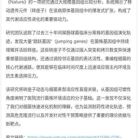
《Nature》的一项研究通过大规模基因组比较分析，系统揭示了移
动遗传元件（转座子）在该病原体基因组中的爆发式扩张，构成了
其代谢适应性进化的重要驱动力。
研究团队追踪了过去三十年间屎肠球菌临床分离株的基因组演化轨
迹，发现大量“跳跃基因”（jumping genes）在菌株基因组中持续
增殖并活跃转座。这些转座子不仅通过插入突变和拷贝数变异快速
重塑基因组结构，还通过调控邻近基因的表达活性，重编程细菌的
核心代谢通路，使其能够在临床时间尺度上迅速适应宿主内环境及
抗生素选择压力。
该研究将转座子动态与细菌表型适应性直接关联，从基因组可塑性
角度阐明了医院流行菌株环境适应的分子基础。这一发现不仅深化
了我们对细菌快速进化机制的理解，也为监测耐药性进化轨迹、预
测高危克隆流行以及开发针对性干预策略提供了重要的理论依据与
新靶点。
原文链接：
https://www.nature.com/articles/d41586-026-