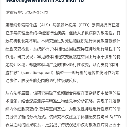
neurodegeneration in ALS and FTD
发布日期：2026-04-22
肌萎缩侧索硬化症（ALS）与额颞叶痴呆（FTD）是两类具有显著
临床与病理重叠的神经退行性疾病，但绝大多数病例为散发性，其
致病机制长期不明。本研究通过对死后脑组织进行高灵敏度低频体
细胞突变检测，系统解析了体细胞基因组变异在神经退行进程中的
作用。研究发现，罕见的体细胞突变虽然在空间上局限于脑部的特
定病灶区域，却能够驱动广泛的神经退行性改变，从而支持“体细
胞扩散”（somatic-spread）模型——即局部的遗传损伤可作为始
动事件，触发全脑范围的退行性级联反应。
从方法学层面，该研究突破了低频嵌合突变在复杂组织中检测的技
术瓶颈，结合深度测序与精准生物信息学分析策略，实现了对脑组
织内体细胞突变的识别与空间定位，为散发性神经退行性疾病的研
究提供了新的分析范式。该研究不仅建立了体细胞突变与ALS/FTD
表型之间的因果联系，更挑战了传统观念中仅将散发性病例归因于