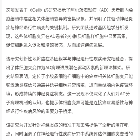
这项发表于《Cell》的研究揭示了阿尔茨海默病（AD）患者脑内免
疫细胞中癌症相关体细胞变异的富集现象，并阐明了其驱动神经炎
症与神经退行性病变的关键机制。研究团队通过基因组学分析发
现，这些体细胞变异在AD患者的小胶质细胞样细胞中显著富集，
促使细胞进入促炎和增殖状态，从而加速疾病进展。
该研究创新性地将癌症基因组学与神经退行性疾病研究相融合，提
出了体细胞突变作为AD病理进展潜在驱动因素的新理论框架。研
究结果表明，定位于小胶质细胞样细胞中的癌症相关体细胞变异能
够激活炎症信号通路并诱导细胞异常增殖，进而重塑脑内免疫微环
境，形成持续的神经炎症状态。这一发现不仅深化了人们对AD分
子病理机制的认知，也提示体细胞变异可能是连接癌症易感性与神
经退行性疾病风险的重要分子桥梁。
该研究为开发针对神经炎症的精准干预策略提供了全新的潜在靶
点，同时强调了在神经退行性疾病研究中系统评估体细胞突变谱的