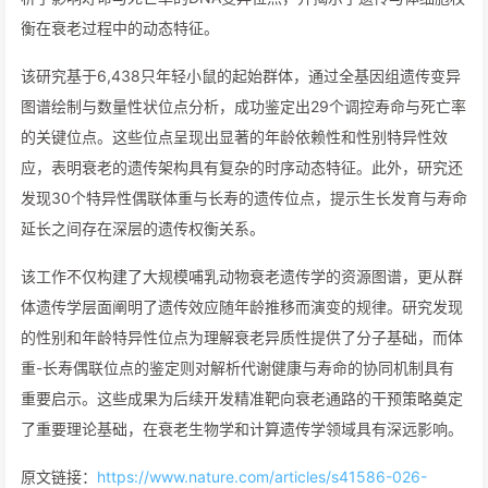
衡在衰老过程中的动态特征。
该研究基于6,438只年轻小鼠的起始群体，通过全基因组遗传变异
图谱绘制与数量性状位点分析，成功鉴定出29个调控寿命与死亡率
的关键位点。这些位点呈现出显著的年龄依赖性和性别特异性效
应，表明衰老的遗传架构具有复杂的时序动态特征。此外，研究还
发现30个特异性偶联体重与长寿的遗传位点，提示生长发育与寿命
延长之间存在深层的遗传权衡关系。
该工作不仅构建了大规模哺乳动物衰老遗传学的资源图谱，更从群
体遗传学层面阐明了遗传效应随年龄推移而演变的规律。研究发现
的性别和年龄特异性位点为理解衰老异质性提供了分子基础，而体
重-长寿偶联位点的鉴定则对解析代谢健康与寿命的协同机制具有
重要启示。这些成果为后续开发精准靶向衰老通路的干预策略奠定
了重要理论基础，在衰老生物学和计算遗传学领域具有深远影响。
原文链接：
https://www.nature.com/articles/s41586-026-