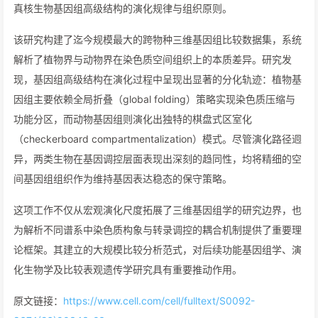
真核生物基因组高级结构的演化规律与组织原则。
该研究构建了迄今规模最大的跨物种三维基因组比较数据集，系统
解析了植物界与动物界在染色质空间组织上的本质差异。研究发
现，基因组高级结构在演化过程中呈现出显著的分化轨迹：植物基
因组主要依赖全局折叠（global folding）策略实现染色质压缩与
功能分区，而动物基因组则演化出独特的棋盘式区室化
（checkerboard compartmentalization）模式。尽管演化路径迥
异，两类生物在基因调控层面表现出深刻的趋同性，均将精细的空
间基因组组织作为维持基因表达稳态的保守策略。
这项工作不仅从宏观演化尺度拓展了三维基因组学的研究边界，也
为解析不同谱系中染色质构象与转录调控的耦合机制提供了重要理
论框架。其建立的大规模比较分析范式，对后续功能基因组学、演
化生物学及比较表观遗传学研究具有重要推动作用。
原文链接：
https://www.cell.com/cell/fulltext/S0092-