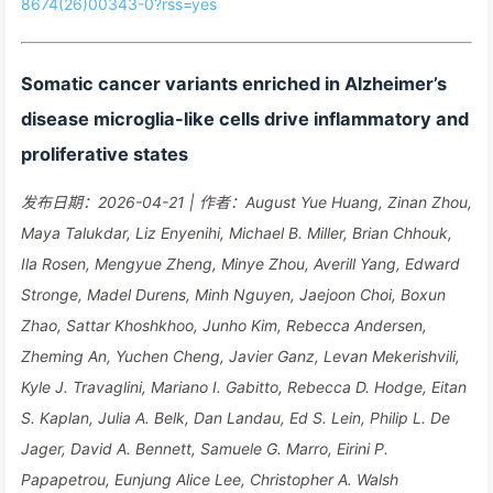
8674(26)00343-0?rss=yes
Somatic cancer variants enriched in Alzheimer’s
disease microglia-like cells drive inflammatory and
proliferative states
发布日期：2026-04-21 | 作者：August Yue Huang, Zinan Zhou,
Maya Talukdar, Liz Enyenihi, Michael B. Miller, Brian Chhouk,
Ila Rosen, Mengyue Zheng, Minye Zhou, Averill Yang, Edward
Stronge, Madel Durens, Minh Nguyen, Jaejoon Choi, Boxun
Zhao, Sattar Khoshkhoo, Junho Kim, Rebecca Andersen,
Zheming An, Yuchen Cheng, Javier Ganz, Levan Mekerishvili,
Kyle J. Travaglini, Mariano I. Gabitto, Rebecca D. Hodge, Eitan
S. Kaplan, Julia A. Belk, Dan Landau, Ed S. Lein, Philip L. De
Jager, David A. Bennett, Samuele G. Marro, Eirini P.
Papapetrou, Eunjung Alice Lee, Christopher A. Walsh