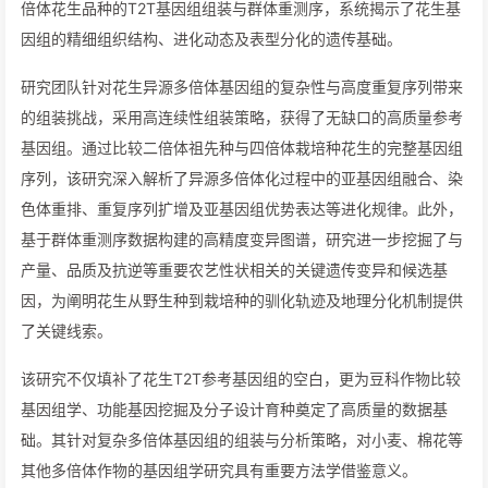
倍体花生品种的T2T基因组组装与群体重测序，系统揭示了花生基
因组的精细组织结构、进化动态及表型分化的遗传基础。
研究团队针对花生异源多倍体基因组的复杂性与高度重复序列带来
的组装挑战，采用高连续性组装策略，获得了无缺口的高质量参考
基因组。通过比较二倍体祖先种与四倍体栽培种花生的完整基因组
序列，该研究深入解析了异源多倍体化过程中的亚基因组融合、染
色体重排、重复序列扩增及亚基因组优势表达等进化规律。此外，
基于群体重测序数据构建的高精度变异图谱，研究进一步挖掘了与
产量、品质及抗逆等重要农艺性状相关的关键遗传变异和候选基
因，为阐明花生从野生种到栽培种的驯化轨迹及地理分化机制提供
了关键线索。
该研究不仅填补了花生T2T参考基因组的空白，更为豆科作物比较
基因组学、功能基因挖掘及分子设计育种奠定了高质量的数据基
础。其针对复杂多倍体基因组的组装与分析策略，对小麦、棉花等
其他多倍体作物的基因组学研究具有重要方法学借鉴意义。