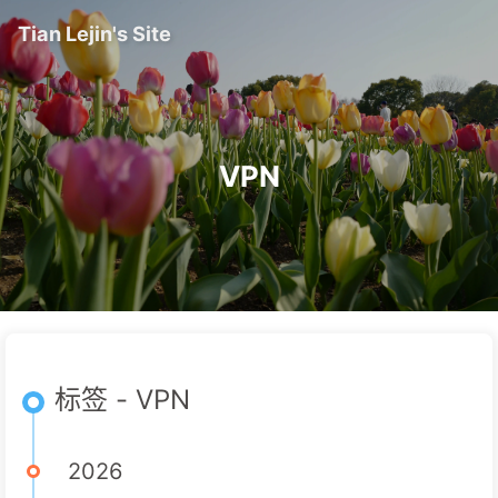
Tian Lejin's Site
VPN
标签 - VPN
2026