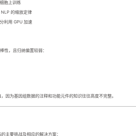
细胞上训练
NLP 的缩放定律
利用 GPU 加速
的鲁棒性，且归纳偏置较弱：
别有价值，因为基因组数据的注释和功能元件的知识往往高度不完整。
中面临的主要挑战及相应的解决方案：