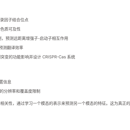
和转录因子结合位点
和染色质可及性
注意力机制，预测远距离增强子-启动子相互作用
能，预测翻译效率
变的功能影响并设计 CRISPR-Cas 系统
位置信息
的分辨率和覆盖度限制
在相关性，通过学习一个模态的表示来预测另一个模态的特征。这为真正