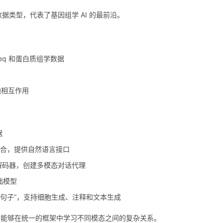
种数据类型，代表了基因组学 AI 的最前沿。
C-seq 和蛋白质组学数据
细胞相互作用
据
分析结合，提供自然语言接口
英语解码器，创建多模态对话代理
基础模型
”细胞句子”，支持细胞生成、注释和文本生成
，能够在统一的框架中学习不同模态之间的复杂关系。