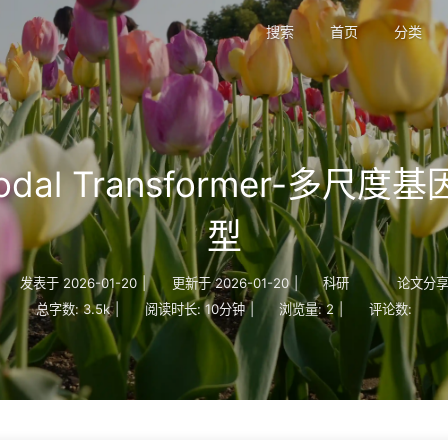
搜索
首页
分类
odal Transformer-多
型
发表于
2026-01-20
|
更新于
2026-01-20
|
科研
论文分
总字数:
3.5k
|
阅读时长:
10分钟
|
浏览量:
2
|
评论数: