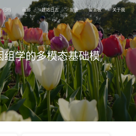
归档
画廊
建站日志
友链
留言板
关于我
尺度基因组学的多模态基础模
享