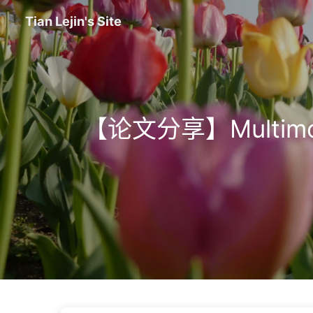
Tian Lejin's Site
【论文分享】Multim